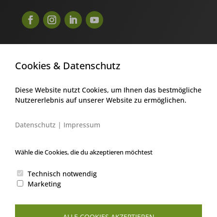
Tel.:

Cookies & Datenschutz
+43 2252 / 890 143
Diese Website nutzt Cookies, um Ihnen das bestmögliche
E-Mail:

Nutzererlebnis auf unserer Website zu ermöglichen.
office@pro-sicherheit.at
Datenschutz
|
Impressum
Öffnungszeiten

Montag – Mittwoch: 8 – 12 Uhr und 14 – 18
Wähle die Cookies, die du akzeptieren möchtest
Uhr
Technisch notwendig
Donnerstag: 8 – 12 Uhr
Marketing
Freitag: 8 – 12 Uhr und 14 – 17 Uhr
ALLE COOKIES AKZEPTIEREN